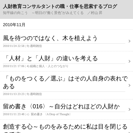
人財教育コンサルタントの職・仕事を思索するブログ
知平線の向こう ～明日の“働く景色”がみえてくる ／村山 昇
2010年11月
風を待つのではなく、木を植えよう
2010/11/24 22:58
9) 過時雑信
「人材」と「人財」の違いを考える
2010/11/21 17:06
4) 組織と個人・人とのつながり
「ものをつくる／選ぶ」はその人自身の表れで
ある
2010/11/13 23:23
9) 過時雑信
留め書き〈016〉～自分はどれほどの人財か
2010/11/11 23:48
c）留め書き 〈A Drop of Thought〉
創造する心～ものをみるために私は目を閉じる