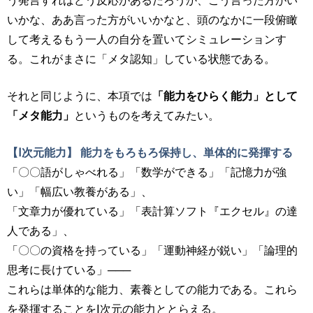
う発言すればどう反応があるだろうか、こう言った方がい
いかな、ああ言った方がいいかなと、頭のなかに一段俯瞰
して考えるもう一人の自分を置いてシミュレーションす
る。これがまさに「メタ認知」している状態である。
それと同じように、本項では
「能力をひらく能力」として
「メタ能力」
というものを考えてみたい。
【Ⅰ次元能力】 能力をもろもろ保持し、単体的に発揮する
「〇〇語がしゃべれる」「数学ができる」「記憶力が強
い」「幅広い教養がある」、
「文章力が優れている」「表計算ソフト『エクセル』の達
人である」、
「〇〇の資格を持っている」「運動神経が鋭い」「論理的
思考に長けている」───
これらは単体的な能力、素養としての能力である。これら
を発揮することをⅠ次元の能力ととらえる。