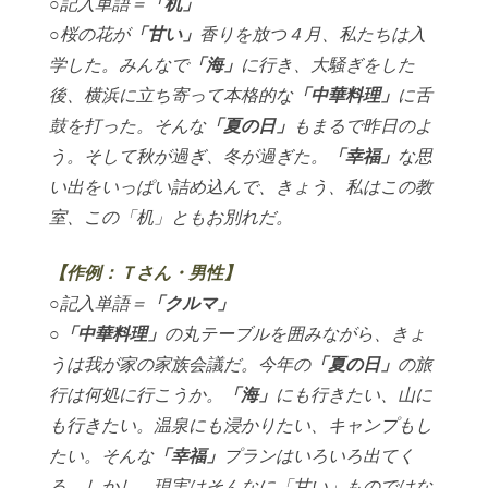
○記入単語＝
「机」
○桜の花が
「甘い」
香りを放つ４月、私たちは入
学した。みんなで
「海」
に行き、大騒ぎをした
後、横浜に立ち寄って本格的な
「中華料理」
に舌
鼓を打った。そんな
「夏の日」
もまるで昨日のよ
う。そして秋が過ぎ、冬が過ぎた。
「幸福」
な思
い出をいっぱい詰め込んで、きょう、私はこの教
室、この「机」ともお別れだ。
【作例：Ｔさん・男性】
○記入単語＝
「クルマ」
○
「中華料理」
の丸テーブルを囲みながら、きょ
うは我が家の家族会議だ。今年の
「夏の日」
の旅
行は何処に行こうか。
「海」
にも行きたい、山に
も行きたい。温泉にも浸かりたい、キャンプもし
たい。そんな
「幸福」
プランはいろいろ出てく
る。しかし、現実はそんなに「甘い」ものではな