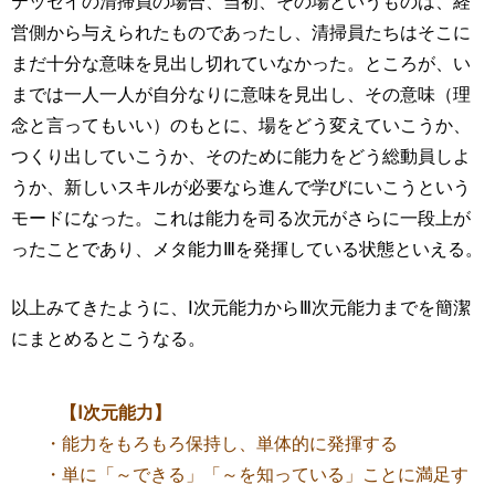
テッセイの清掃員の場合、当初、その場というものは、経
営側から与えられたものであったし、清掃員たちはそこに
まだ十分な意味を見出し切れていなかった。ところが、い
までは一人一人が自分なりに意味を見出し、その意味（理
念と言ってもいい）のもとに、場をどう変えていこうか、
つくり出していこうか、そのために能力をどう総動員しよ
うか、新しいスキルが必要なら進んで学びにいこうという
モードになった。これは能力を司る次元がさらに一段上が
ったことであり、メタ能力Ⅲを発揮している状態といえる。
以上みてきたように、Ⅰ次元能力からⅢ次元能力までを簡潔
にまとめるとこうなる。
【Ⅰ次元能力】
・能力をもろもろ保持し、単体的に発揮する
・単に「～できる」「～を知っている」ことに満足す