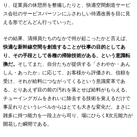
り、従業員の休憩所を整備したりと、快適空間創造サービ
ス会社のサービスパーソンにふさわしい待遇改善を目に見
える形でどんどん行っていった。
その結果、清掃員たちのなかで何が起こったかと言えば、
快適な新幹線空間を創造することが仕事の目的としてあ
り、その手段として各種の掃除技術がある、という意識転
換だ。
そしてまた、自分たちが提供する「さわやか・あん
しん・あったか」に応じて、お客様から評価され、信頼を
受け、それが給料につながってくるという意識変革であ
る。とりあえず目の前の汚れを落とせば給料がもらえる。
チューイングガムをきれいに除去する技術を覚えるだけで
事足れりというレベルからはとても大きな変化だ。まさに
雑多に持つ能力を一段上から司り、場にひらくⅡ次元能力が
開花した瞬間である。