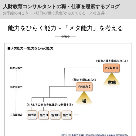
人財教育コンサルタントの職・仕事を思索するブログ
知平線の向こう ～明日の“働く景色”がみえてくる ／村山 昇
能力をひらく能力～「メタ能力」を考える