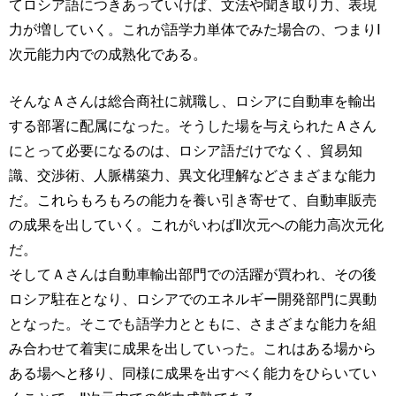
てロシア語につきあっていけば、文法や聞き取り力、表現
力が増していく。これが語学力単体でみた場合の、つまりⅠ
次元能力内での成熟化である。
そんなＡさんは総合商社に就職し、ロシアに自動車を輸出
する部署に配属になった。そうした場を与えられたＡさん
にとって必要になるのは、ロシア語だけでなく、貿易知
識、交渉術、人脈構築力、異文化理解などさまざまな能力
だ。これらもろもろの能力を養い引き寄せて、自動車販売
の成果を出していく。これがいわばⅡ次元への能力高次元化
だ。
そしてＡさんは自動車輸出部門での活躍が買われ、その後
ロシア駐在となり、ロシアでのエネルギー開発部門に異動
となった。そこでも語学力とともに、さまざまな能力を組
み合わせて着実に成果を出していった。これはある場から
ある場へと移り、同様に成果を出すべく能力をひらいてい