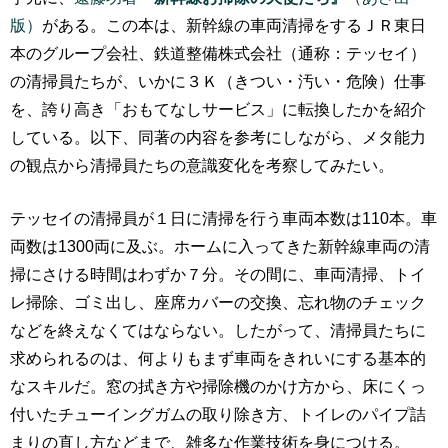
版）
がある。この本は、新幹線の車両清掃をするＪＲ東日
本のグループ会社、鉄道整備株式会社（通称：テッセイ）
の清掃員たちが、いかに３Ｋ（きつい・汚い・危険）仕事
を、誇り高き「おもてなしサービス」に転換したかを紹介
している。以下、同著の内容を参考にしながら、メタ能力
の観点から清掃員たちの意識変化を考察してみたい。
テッセイの清掃員が１日に清掃を行う車両本数は110本。車
両数は1300両に及ぶ。ホームに入ってきた新幹線車両の清
掃にさける時間はわずか７分。その間に、車両清掃、トイ
レ掃除、ゴミ出し、座席カバーの交換、忘れ物のチェック
などを終えなくてはならない。したがって、清掃員たちに
求められるのは、何よりもまず車両をきれいにする基本的
なスキルだ。窓の拭き方や掃除機のかけ方から、床にくっ
付いたチューイングガムの取り除き方、トイレのパイプ詰
まりの直し方などまで、雑多な作業技術を身につける。