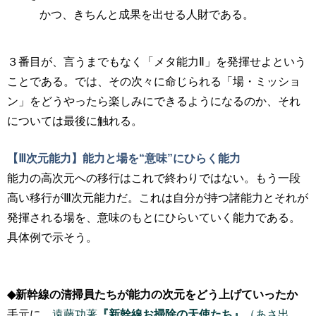
かつ、きちんと成果を出せる人財である。
３番目が、言うまでもなく「メタ能力Ⅱ」を発揮せよという
ことである。では、その次々に命じられる「場・ミッショ
ン」をどうやったら楽しみにできるようになるのか、それ
については最後に触れる。
【Ⅲ次元能力】能力と場を“意味”にひらく能力
能力の高次元への移行はこれで終わりではない。もう一段
高い移行がⅢ次元能力だ。これは自分が持つ諸能力とそれが
発揮される場を、意味のもとにひらいていく能力である。
具体例で示そう。
◆新幹線の清掃員たちが能力の次元をどう上げていったか
手元に、
遠藤功著
『新幹線お掃除の天使たち』
（あさ出