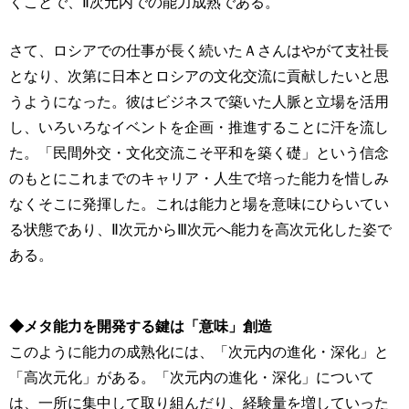
くことで、Ⅱ次元内での能力成熟である。
さて、ロシアでの仕事が長く続いたＡさんはやがて支社長
となり、次第に日本とロシアの文化交流に貢献したいと思
うようになった。彼はビジネスで築いた人脈と立場を活用
し、いろいろなイベントを企画・推進することに汗を流し
た。「民間外交・文化交流こそ平和を築く礎」という信念
のもとにこれまでのキャリア・人生で培った能力を惜しみ
なくそこに発揮した。これは能力と場を意味にひらいてい
る状態であり、Ⅱ次元からⅢ次元へ能力を高次元化した姿で
ある。
◆メタ能力を開発する鍵は「意味」創造
このように能力の成熟化には、「次元内の進化・深化」と
「高次元化」がある。「次元内の進化・深化」について
は、一所に集中して取り組んだり、経験量を増していった