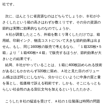
社です。
次に、ほんとうに省資源なのはどちらでしょうか。Ｂ社が小
さくしたという箱の高さはわずか数ミリです。その分の資源の
節約は実際に効果的なものなのでしょうか。
Ａ社が調査したところ、外箱を数ミリ薄くしただけでは、箱
用紙、印刷インク、物流コストについて大きな節約効果は出ま
せん。もし、同じ1600枚の販売で考えるなら、「１箱320枚×５
箱」より「１箱400枚×４箱」で販売するほうが、節約効果が大
きいとの結果です。
結局、Ｂ社がやっていることは、１箱に400枚詰められる技術
があるにもかかわらず320枚に留め、Ａ社と見た目のボリュー
ム感はほぼ同じにしながら、分かりにくいように中身の質と量
を落とし、低価格で訴える戦術です。しかも、そこにもっとも
らしい社会性のある宣伝文句を加えるというしたたかさ。
こうしたＢ社の猛追を受けて、Ａ社の１位陥落は時間の問題