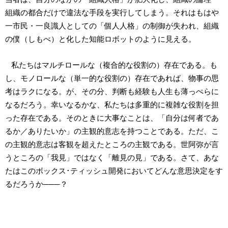
組織の都合だけで違法な手段を実行してしまう。それはもはや
一市民・一良識人としての「個人人格」の制御が失われ、組織
の僕（しもべ）と化した知能ロボットのように見える。
私たちはマルチロールな（複合的な役割の）存在である。も
し、モノロールな（単一的な役割の）存在であれば、物事の思
考はラクになる。が、その分、判断も経験も人生も薄っぺらに
なるだろう。幸いなるかな、私たちは多重的に複雑な役割を担
った存在である。そのときに大事なことは、「自分は何者であ
るか／ありたいか」の主観的意志を持つことである。ただ、こ
の主観的意志は客観を超えたところの主観である。世阿弥が言
うところの「我見」ではなく「離見の見」である。さて、あな
たはこのボックス･ティッシュ開発においてどんな意思決定をす
るだろうか───？