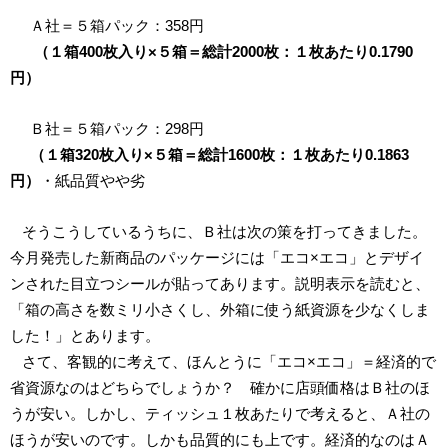
Ａ社＝５箱パック：358円
（１箱400枚入り×５箱＝総計2000枚：１枚あたり0.1790
円）
Ｂ社＝５箱パック：298円
（１箱320枚入り×５箱＝総計1600枚：１枚あたり0.1863
円）
・紙品質やや劣
そうこうしているうちに、Ｂ社は次の策を打ってきました。
今月発売した新商品のパッケージには「エコ×エコ」とデザイ
ンされた目立つシールが貼ってあります。説明表示を読むと、
「箱の高さを数ミリ小さくし、外箱に使う紙資源を少なくしま
した！」とあります。
さて、客観的に考えて、ほんとうに「エコ×エコ」＝経済的で
省資源なのはどちらでしょうか？ 確かに店頭価格はＢ社のほ
うが安い。しかし、ティッシュ１枚あたりで考えると、Ａ社の
ほうが安いのです。しかも品質的にも上です。経済的なのはＡ