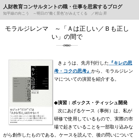
人財教育コンサルタントの職・仕事を思索するブログ
知平線の向こう ～明日の“働く景色”がみえてくる ／村山 昇
モラルジレンマ ～「Ａは正しい／Ｂも正し
い」の間で
きょうは、先月刊行した
『キレの思
考・コクの思考』
から、モラルジレン
マについての演習を紹介する。
◆演習：ボックス・ティッシュ開発
次にあげるケース（事例）は、私が
研修で使用しているもので、実際の市
場で起きていることを一部取り込みな
がら創作したものである。ケースを読んで、後の問いについて