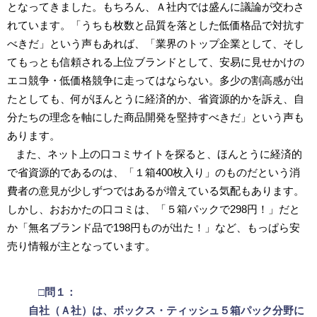
となってきました。もちろん、Ａ社内では盛んに議論が交わさ
れています。「うちも枚数と品質を落とした低価格品で対抗す
べきだ」という声もあれば、「業界のトップ企業として、そし
てもっとも信頼される上位ブランドとして、安易に見せかけの
エコ競争・低価格競争に走ってはならない。多少の割高感が出
たとしても、何がほんとうに経済的か、省資源的かを訴え、自
分たちの理念を軸にした商品開発を堅持すべきだ」という声も
あります。
また、ネット上の口コミサイトを探ると、ほんとうに経済的
で省資源的であるのは、「１箱400枚入り」のものだという消
費者の意見が少しずつではあるが増えている気配もあります。
しかし、おおかたの口コミは、「５箱パックで298円！」だと
か「無名ブランド品で198円ものが出た！」など、もっぱら安
売り情報が主となっています。
□問１：
自社（Ａ社）は、ボックス・ティッシュ５箱パック分野に