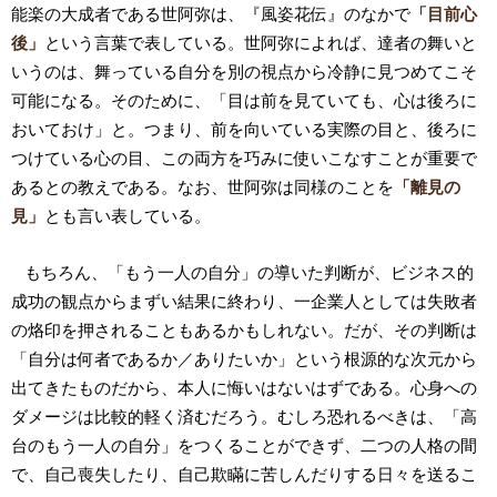
能楽の大成者である世阿弥は、『風姿花伝』のなかで
「目前心
後」
という言葉で表している。世阿弥によれば、達者の舞いと
いうのは、舞っている自分を別の視点から冷静に見つめてこそ
可能になる。そのために、「目は前を見ていても、心は後ろに
おいておけ」と。つまり、前を向いている実際の目と、後ろに
つけている心の目、この両方を巧みに使いこなすことが重要で
あるとの教えである。なお、世阿弥は同様のことを
「離見の
見」
とも言い表している。
もちろん、「もう一人の自分」の導いた判断が、ビジネス的
成功の観点からまずい結果に終わり、一企業人としては失敗者
の烙印を押されることもあるかもしれない。だが、その判断は
「自分は何者であるか／ありたいか」という根源的な次元から
出てきたものだから、本人に悔いはないはずである。心身への
ダメージは比較的軽く済むだろう。むしろ恐れるべきは、「高
台のもう一人の自分」をつくることができず、二つの人格の間
で、自己喪失したり、自己欺瞞に苦しんだりする日々を送るこ