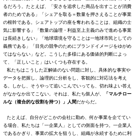
るだろう。たとえば、「安さを追求した商品を出すことが消費
者のためである」「シェアを取る＝数量を押さえることが事業
の根幹である。シェアトップの座を奪われることは、組織の士
気に影響する」「数量の論理・利益至上主義のみで進める事業
は長続きしない」「地球環境を守ることは一地球市民としての
義務である」「目先の競争のためにブランドイメージをゆがめ
てはならない」など。こうした多様にある価値的判断によっ
て、「正しいこと」はいくつも存在する。
私たちはこうした正解値のない問題に対し、具体的な事実や
データを把握し、論理的に分析をし、客観的に対応法を考え
る。しかし、そうやって追いこんでいっても、切れ味よい答え
がなかなか出てこない。それは、私たち個人が、
「マルチロー
ルな（複合的な役割を持つ）」人間
だからだ。
たとえば、自分がどこかの会社に勤め、何か事業を企ててい
る場合、私たちは「一企業人」としての側面を持つ。一企業人
であるかぎり、事業の拡大を狙うし、組織が永続するために利