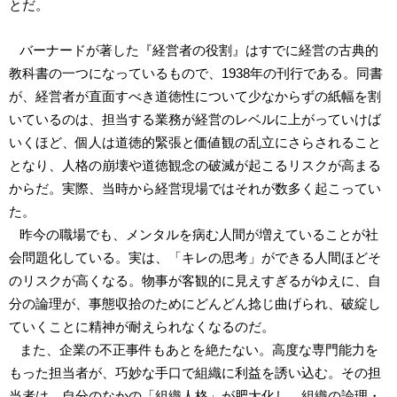
とだ。
バーナードが著した『経営者の役割』はすでに経営の古典的
教科書の一つになっているもので、1938年の刊行である。同書
が、経営者が直面すべき道徳性について少なからずの紙幅を割
いているのは、担当する業務が経営のレベルに上がっていけば
いくほど、個人は道徳的緊張と価値観の乱立にさらされること
となり、人格の崩壊や道徳観念の破滅が起こるリスクが高まる
からだ。実際、当時から経営現場ではそれが数多く起こってい
た。
昨今の職場でも、メンタルを病む人間が増えていることが社
会問題化している。実は、「キレの思考」ができる人間ほどそ
のリスクが高くなる。物事が客観的に見えすぎるがゆえに、自
分の論理が、事態収拾のためにどんどん捻じ曲げられ、破綻し
ていくことに精神が耐えられなくなるのだ。
また、企業の不正事件もあとを絶たない。高度な専門能力を
もった担当者が、巧妙な手口で組織に利益を誘い込む。その担
当者は、自分のなかの「組織人格」が肥大化し、組織の論理・