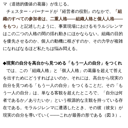
マ（道徳的価値の葛藤）が生じる。
チェスター・バーナードが『経営者の役割』のなかで、
「組
織のすべての参加者は、二重人格――組織人格と個人人格――
をもつ」
と記述したように、事業現場におけるモラルジレンマ
はこの二つの人格の間の揺れ動きにほかならない。組織の目的
を優先させるのか、個人の動機に根ざすのか、その力学が複雑
になればなるほど私たちは悩み悶える。
◆現実の自分を高台から見つめる「もう一人の自分」をつくれ
では、この「組織人格」と「個人人格」の葛藤を超えて答え
を出すためにどうすればよいのか。それには、高台から現実の
自分を見つめる「もう一人の自分」をつくることだ。その「も
う一人の自分」は、単なる客観を超えたところで、「自分は何
者であるか／ありたいか」という根源的な主観を持っている存
在である。モラルジレンマに遭遇したとき、その彼（彼女）が
現実の自分を導いていく───これが最善の形である（図３）。