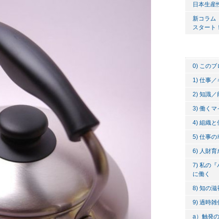
日本生産
新コラム
スタート
0) この
1) 仕事
2) 知識
3) 働く
4) 組織
5) 仕事
6) 人財
7) 私
に働く
8) 知の
9) 過時雑
a）触発のカチ