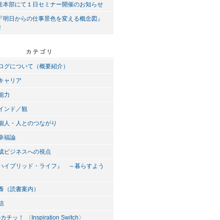
性本部にて１日セミナー開催のお知らせ
『明日からの仕事景色を変える概念図』
！
カテゴリ
ブログについて（概要紹介）
／キャリア
／能力
マインド／観
と個人・人とのつながり
の幸福論
育成ビジネスへの視点
の『ハイブリッド・ライフ』 ～暮らすよう
滋養（読書案内）
信
ッ！ 〈Inspiration Switch〉