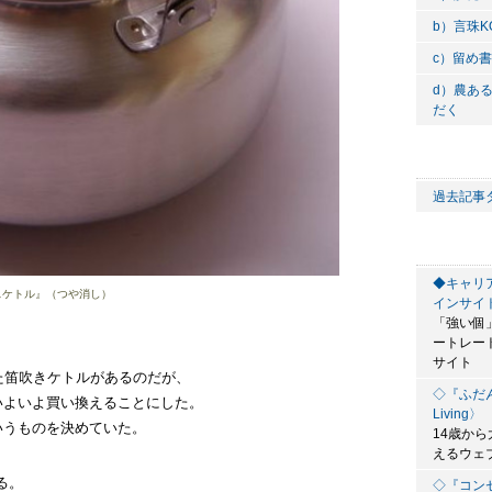
b）言珠KOT
c）留め書き 
d）農あ
だく
過去記事
◆キャリ
スケトル』（つや消し）
インサイ
「強い個
ートレー
サイト
た笛吹きケトルがあるのだが、
◇『ふだんの哲
いよいよ買い換えることにした。
Living〉
いうものを決めていた。
14歳か
えるウェ
る。
◇『コン