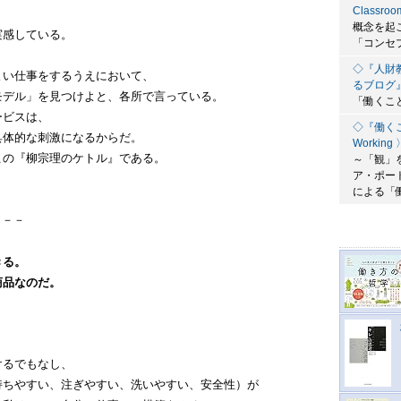
Classroo
概念を起
実感している。
「コンセ
◇『人財
よい仕事をするうえにおいて、
るブログ
モデル」を見つけよと、各所で言っている。
「働くこ
ービスは、
◇『働くこと原
具体的な刺激になるからだ。
Working 
この『柳宗理のケトル』である。
～「観」
ア・ポー
による「
－－－
。
きる。
商品なのだ。
、
けるでもなし、
持ちやすい、注ぎやすい、洗いやすい、安全性）が