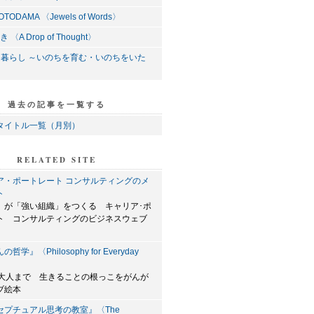
ODAMA 〈Jewels of Words〉
〈A Drop of Thought〉
る暮らし ～いのちを育む・いのちをいた
過去の記事を一覧する
タイトル一覧（月別）
RELATED SITE
ア・ポートレート コンサルティングのメ
ト
」が「強い組織」をつくる キャリア･ポ
ト コンサルティングのビジネスウェブ
学』〈Philosophy for Everyday
ら大人まで 生きることの根っこをがんが
ブ絵本
セプチュアル思考の教室』〈The