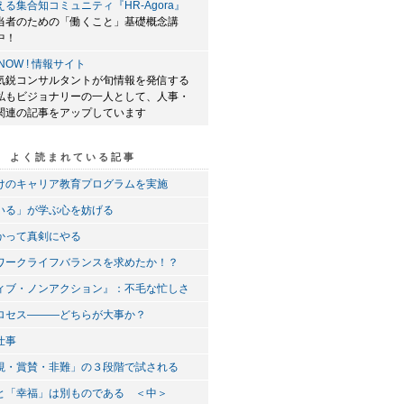
る集合知コミュニティ『HR-Agora』
当者のための「働くこと」基礎概念講
中！
T NOW ! 情報サイト
気鋭コンサルタントが旬情報を発信する
私もビジョナリーの一人として、人事・
関連の記事をアップしています
よく読まれている記事
けのキャリア教育プログラムを実施
いる」が学ぶ心を妨げる
かって真剣にやる
ワークライフバランスを求めたか！？
ィブ・ノンアクション』：不毛な忙しさ
ロセス―――どちらが大事か？
仕事
視・賞賛・非難」の３段階で試される
と「幸福」は別ものである ＜中＞