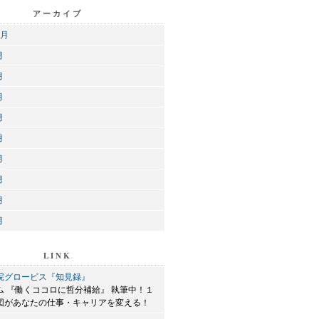
アーカイブ
1月
月
月
月
月
月
月
月
月
月
LINK
院グロービス『知見録』
ム 『働くココロに哲分補給』 執筆中！１
図があなたの仕事・キャリアを変える！