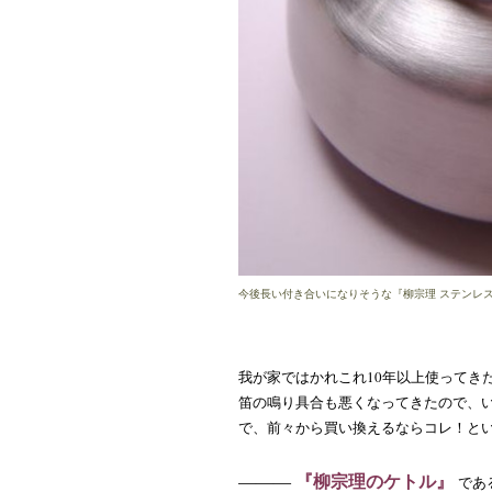
今後長い付き合いになりそうな『柳宗理 ステンレ
我が家ではかれこれ10年以上使ってき
笛の鳴り具合も悪くなってきたので、
で、前々から買い換えるならコレ！と
『柳宗理のケトル』
―――
であ