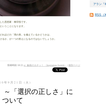
アラン『
RSS（
した思想家・柳宗悦です。
ということになります。
どれほどの「用の美」を備えているかどうかは、
けるか、が一つの答えになるのではないでしょうか。
投稿時刻 18:22
a）触発のカチッ！ 〈Inspiration Switch〉
|
個別ページ
10年9月21日 (火)
5〉～「選択の正しさ」に
ついて