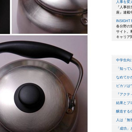
人事を変え
『人事担
座』連載
INSIGH
各分野の
サイト。
キャリア
中学生向
「知って
なめてか
ピカソは
『アクテ
結果とプ
醸造する
人は「無
「成功」