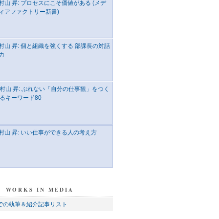
村山 昇: プロセスにこそ価値がある (メデ
ィアファクトリー新書)
村山 昇: 個と組織を強くする 部課長の対話
力
村山 昇: ぶれない「自分の仕事観」をつく
るキーワード80
村山 昇: いい仕事ができる人の考え方
WORKS IN MEDIA
での執筆＆紹介記事リスト