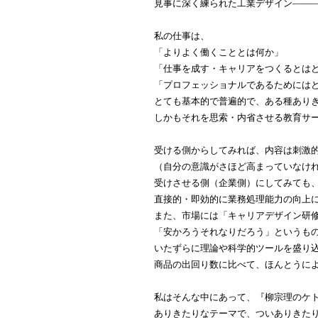
見事に深く練られた工業デザイン――
私の仕事は、
「よりよく働くこととは何か」
「仕事を成す・キャリアをつくるとは
「プロフェッショナルであるためには
とても基本的で普遍的で、ある種あり
しかもそれを思索・内省させる教育サ
受ける側からしてみれば、内容は刺激
（自分の意識がさほど高まっていなけ
受けさせる側（企業側）にしてみても
直接的・即効的に業務処理能力の向上
また、市場には「キャリアデザイン研
「安かろうそれなりだろう」というも
いたずらに理論や科学的ツールを盛り
商品の出回り数に比べて、ほんとうに
私はそんな中にあって、『柳宗理のケ
ありきたりなテーマで、ついありきた