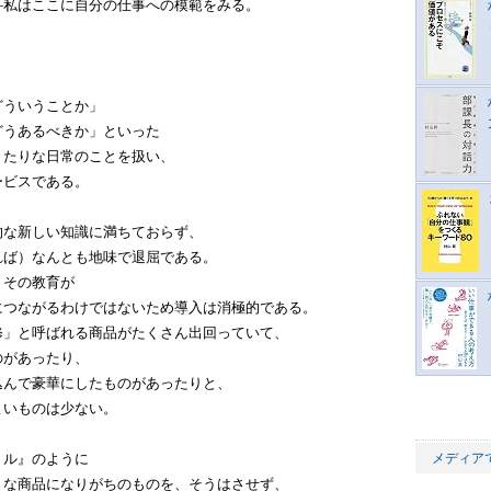
―私はここに自分の仕事への模範をみる。
どういうことか」
どうあるべきか」といった
きたりな日常のことを扱い、
ービスである。
的な新しい知識に満ちておらず、
れば）なんとも地味で退屈である。
、その教育が
につながるわけではないため導入は消極的である。
修」と呼ばれる商品がたくさん出回っていて、
のがあったり、
込んで豪華にしたものがあったりと、
よいものは少ない。
トル』のように
メディア
りな商品になりがちのものを、そうはさせず、