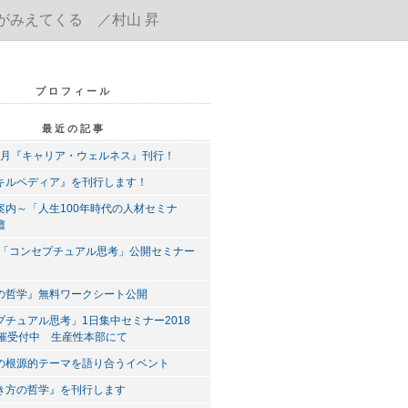
がみえてくる ／村山 昇
プロフィール
最近の記事
10月『キャリア・ウェルネス』刊行！
キルペディア』を刊行します！
案内～「人生100年時代の人材セミナ
壇
年度「コンセプチュアル思考」公開セミナー
の哲学』無料ワークシート公開
プチュアル思考」1日集中セミナー2018
開催受付中 生産性本部にて
の根源的テーマを語り合うイベント
き方の哲学』を刊行します