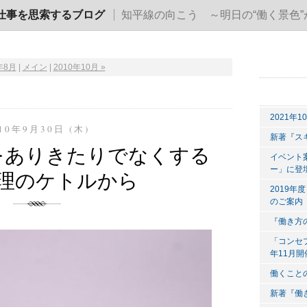
仕事を思索するブログ
知平線の向こう ～明日の“働く景色”
0年8月
|
メイン
|
2010年10月 »
2021年
10年9月30日 (木)
新著『ス
をありきたりでなくする
イベント
ー」に登
理のケトルから
2019
のご案内
『働き方
「コンセ
年11月
働くこと
新著『働