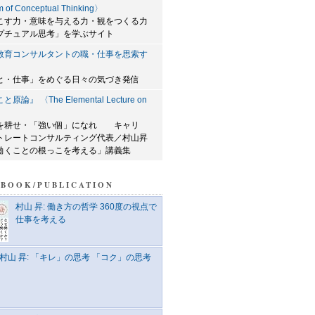
m of Conceptual Thinking〉
こす力・意味を与える力・観をつくる力
プチュアル思考」を学ぶサイト
教育コンサルタントの職・仕事を思索す
』
と・仕事」をめぐる日々の気づき発信
論』 〈The Elemental Lecture on
〉
を耕せ・「強い個」になれ キャリ
トレートコンサルティング代表／村山昇
働くことの根っこを考える」講義集
BOOK/PUBLICATION
村山 昇: 働き方の哲学 360度の視点で
仕事を考える
村山 昇: 「キレ」の思考 「コク」の思考